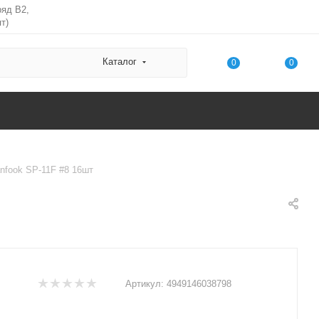
ряд В2,
т)
Каталог
0
0
nfook SP-11F #8 16шт
Артикул:
4949146038798