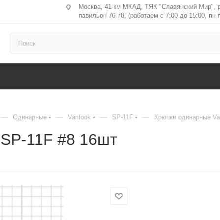
Москва, 41-км МКАД, ТЯК "Славянский Мир", 
павильон 76-78, (работаем с 7:00 до 15:00, пн-п
—
—
—
—
Одинарные
Vanfook
SP-11F
Крючки одинарные Va
 SP-11F #8 16шт