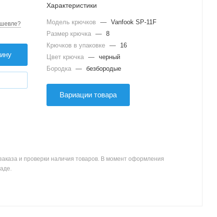
Характеристики
Модель крючков
—
Vanfook SP-11F
шевле?
Размер крючка
—
8
Крючков в упаковке
—
16
зину
Цвет крючка
—
черный
Бородка
—
безбородые
Вариации товара
заказа и проверки наличия товаров. В момент оформления
аде.