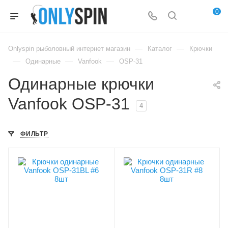
0
—
—
Onlyspin рыболовный интернет магазин
Каталог
Крючки
—
—
—
Одинарные
Vanfook
OSP-31
Одинарные крючки
Vanfook OSP-31
4
ФИЛЬТР
Модель крючков
Модель крючков
Vanfook OSP-31
Vanfook OSP-31
Размер крючка
Размер крючка
6
8
Крючков в упаковке
Крючков в упаковке
8
8