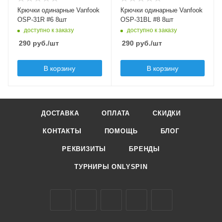
Бородка
Бородка
Крючки одинарные Vanfook
Крючки одинарные Vanfook
безбородые
безбородые
OSP-31R #6 8шт
OSP-31BL #8 8шт
доступно к заказу
доступно к заказу
290
руб.
/шт
290
руб.
/шт
В корзину
В корзину
ДОСТАВКА
ОПЛАТА
СКИДКИ
КОНТАКТЫ
ПОМОЩЬ
БЛОГ
РЕКВИЗИТЫ
БРЕНДЫ
ТУРНИРЫ ONLYSPIN