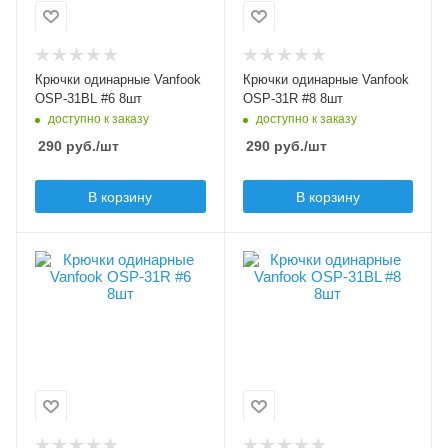
Цвет крючка
Цвет крючка
черный
красный
Бородка
Бородка
Крючки одинарные Vanfook
Крючки одинарные Vanfook
безбородые
безбородые
OSP-31BL #6 8шт
OSP-31R #8 8шт
доступно к заказу
доступно к заказу
290
руб.
/шт
290
руб.
/шт
В корзину
В корзину
Модель крючков
Модель крючков
Vanfook OSP-31
Vanfook OSP-31
Размер крючка
Размер крючка
6
8
Крючков в упаковке
Крючков в упаковке
8
8
Цвет крючка
Цвет крючка
красный
черный