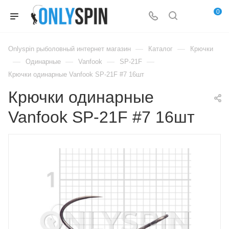
0
—
—
Onlyspin рыболовный интернет магазин
Каталог
Крючки
—
—
—
—
Одинарные
Vanfook
SP-21F
Крючки одинарные Vanfook SP-21F #7 16шт
Крючки одинарные
Vanfook SP-21F #7 16шт