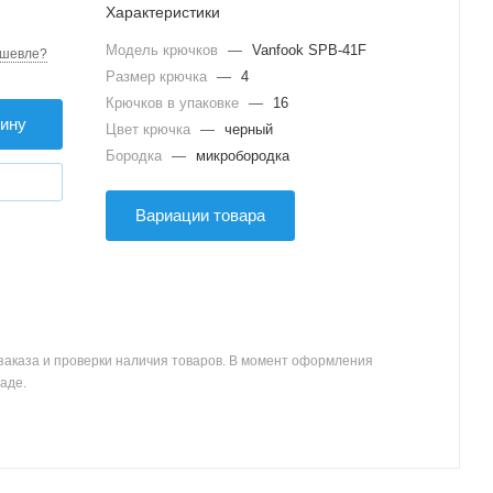
Характеристики
Модель крючков
—
Vanfook SPB-41F
шевле?
Размер крючка
—
4
Крючков в упаковке
—
16
зину
Цвет крючка
—
черный
Бородка
—
микробородка
Вариации товара
заказа и проверки наличия товаров. В момент оформления
аде.