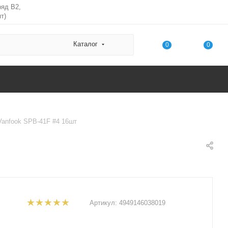
ряд В2,
т)
Каталог
0
0
anfook SPB-41F #4 16шт
Артикул:
4949146038019