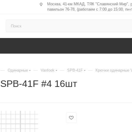
Москва, 41-км МКАД, ТЯК "Славянский Мир", 
павильон 76-78, (работаем с 7:00 до 15:00, пн-п
—
—
—
—
Одинарные
Vanfook
SPB-41F
Крючки одинарные V
 SPB-41F #4 16шт