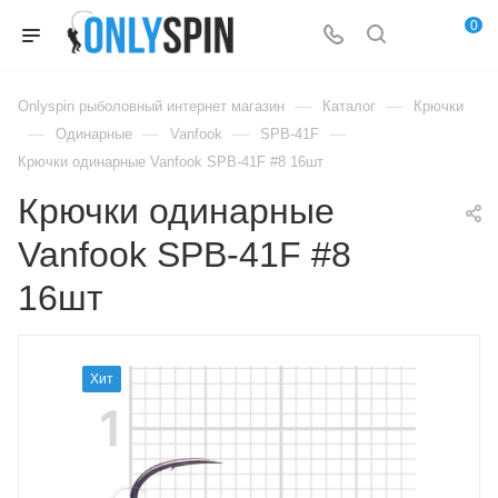
0
—
—
Onlyspin рыболовный интернет магазин
Каталог
Крючки
—
—
—
—
Одинарные
Vanfook
SPB-41F
Крючки одинарные Vanfook SPB-41F #8 16шт
Крючки одинарные
Vanfook SPB-41F #8
16шт
Хит