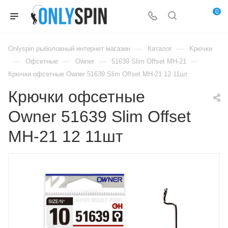
0
—
—
Onlyspin рыболовный интернет магазин
Каталог
Крючки
—
—
—
—
Офсетные
Owner
51639 Slim Offset MH-21
Крючки офсетные Owner 51639 Slim Offset MH-21 12 11шт
Крючки офсетные
Owner 51639 Slim Offset
MH-21 12 11шт