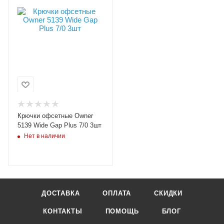
Модель крючков
Owner 5139
Размер крючка
7/0
Крючков в упаковке
3
Цвет крючка
черный
Бородка
Крючки офсетные Owner
с бородкой
5139 Wide Gap Plus 7/0 3шт
Нет в наличии
ДОСТАВКА
ОПЛАТА
СКИДКИ
КОНТАКТЫ
ПОМОЩЬ
БЛОГ