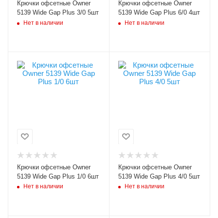
Бородка
Бородка
Крючки офсетные Owner
Крючки офсетные Owner
с бородкой
с бородкой
5139 Wide Gap Plus 3/0 5шт
5139 Wide Gap Plus 6/0 4шт
Нет в наличии
Нет в наличии
Модель крючков
Модель крючков
Owner 5139
Owner 5139
Размер крючка
Размер крючка
1/0
4/0
Крючков в упаковке
Крючков в упаковке
6
5
Цвет крючка
Цвет крючка
черный
черный
Бородка
Бородка
Крючки офсетные Owner
Крючки офсетные Owner
с бородкой
с бородкой
5139 Wide Gap Plus 1/0 6шт
5139 Wide Gap Plus 4/0 5шт
Нет в наличии
Нет в наличии