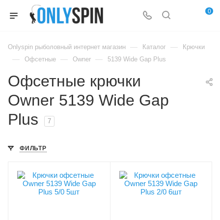
0
—
—
Onlyspin рыболовный интернет магазин
Каталог
Крючки
—
—
—
Офсетные
Owner
5139 Wide Gap Plus
Офсетные крючки
Owner 5139 Wide Gap
Plus
7
ФИЛЬТР
Модель крючков
Модель крючков
Owner 5139
Owner 5139
Размер крючка
Размер крючка
5/0
2/0