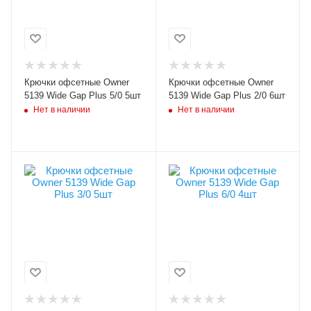
Крючков в упаковке
Крючков в упаковке
5
6
Цвет крючка
Цвет крючка
черный
черный
Бородка
Бородка
Крючки офсетные Owner
Крючки офсетные Owner
с бородкой
с бородкой
5139 Wide Gap Plus 5/0 5шт
5139 Wide Gap Plus 2/0 6шт
Нет в наличии
Нет в наличии
Модель крючков
Модель крючков
Owner 5139
Owner 5139
Размер крючка
Размер крючка
3/0
6/0
Крючков в упаковке
Крючков в упаковке
5
4
Цвет крючка
Цвет крючка
черный
черный