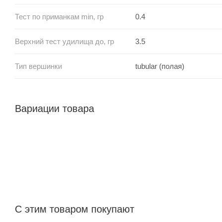
Тест по приманкам min, гр
0.4
Верхний тест удилища до, гр
3.5
Тип вершинки
tubular (полая)
Вариации товара
С этим товаром покупают