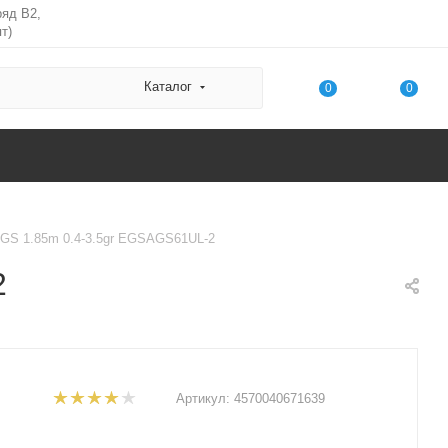
ряд В2,
т)
Каталог
0
0
 AGS 1.85m 0.4-3.5gr EGSAGS61UL-2
2
Артикул:
4570040671639