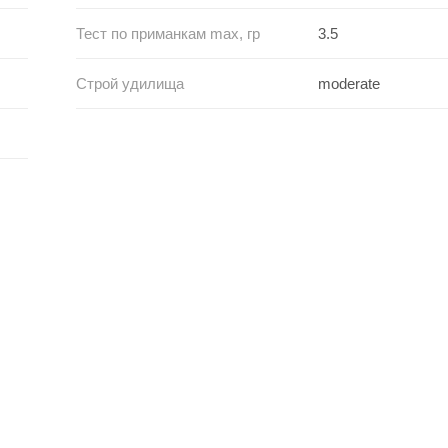
Тест по приманкам max, гр
3.5
Строй удилища
moderate