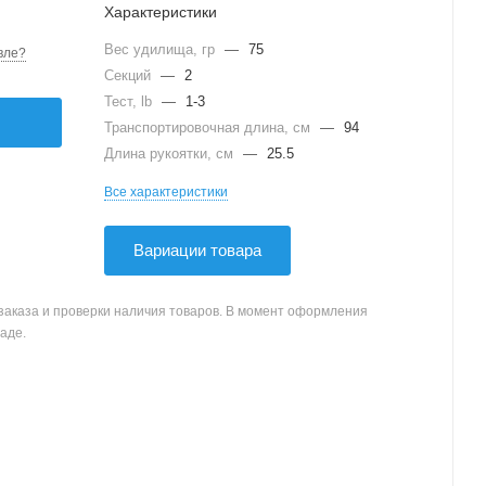
Характеристики
Вес удилища, гр
—
75
вле?
Секций
—
2
Тест, lb
—
1-3
Транспортировочная длина, см
—
94
Длина рукоятки, см
—
25.5
Все характеристики
Вариации товара
заказа и проверки наличия товаров. В момент оформления
аде.