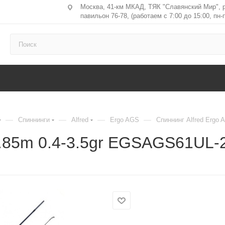
Москва, 41-км МКАД, ТЯК "Славянский Мир", 
павильон 76-78, (работаем с 7:00 до 15:00, пн-п
—
—
—
—
Спиннинги
Alfred
Ergo AGS
Спиннинг Alfred Ergo
1.85m 0.4-3.5gr EGSAGS61UL-