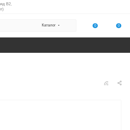
ряд В2,
т)
Каталог
0
0