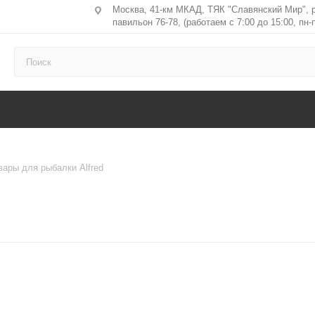
Москва, 41-км МКАД, ТЯК "Славянский Мир", 
павильон 76-78, (работаем с 7:00 до 15:00, пн-п
вары для рыбалки Alfred