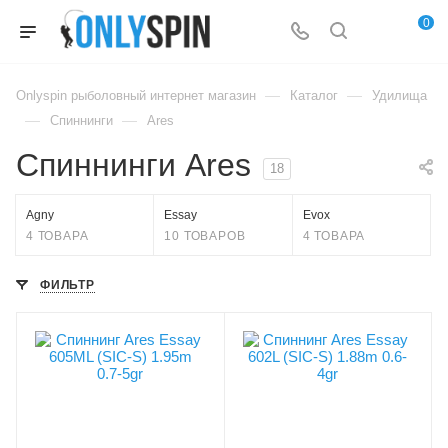
0
—
—
Onlyspin рыболовный интернет магазин
Каталог
Удилища
—
—
Спиннинги
Ares
Спиннинги Ares
18
Agny
Essay
Evox
4 ТОВАРА
10 ТОВАРОВ
4 ТОВАРА
ФИЛЬТР
Вес удилища, гр
Вес удилища, гр
80
76
Секций
Секций
2
2
Тест, lb
Тест, lb