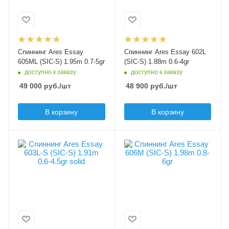
1.5-5
1-4
Транспортировочная
Транспортировочная
длина, см
длина, см
101
98
Спиннинг Ares Essay
Спиннинг Ares Essay 602L
Длина рукоятки, см
Длина рукоятки, см
605ML (SIC-S) 1.95m 0.7-5gr
(SIC-S) 1.88m 0.6-4gr
27
26
доступно к заказу
доступно к заказу
Материал рукоятки
Материал рукоятки
49 000
руб.
/шт
48 900
руб.
/шт
EVA
EVA
Модель удилища
Модель удилища
В корзину
В корзину
Essay
Essay
Длина удилища, м
Длина удилища, м
Секций
Вес удилища, гр
1.95
1.88
2
83
Тест по приманкам min,
Тест по приманкам min,
Материал рукоятки
Секций
гр
гр
EVA
2
0.7
0.6
Модель удилища
Тест, lb
Тест по приманкам
Тест по приманкам
Essay
2-5
max, гр
max, гр
5
4
Длина удилища, м
Транспортировочная