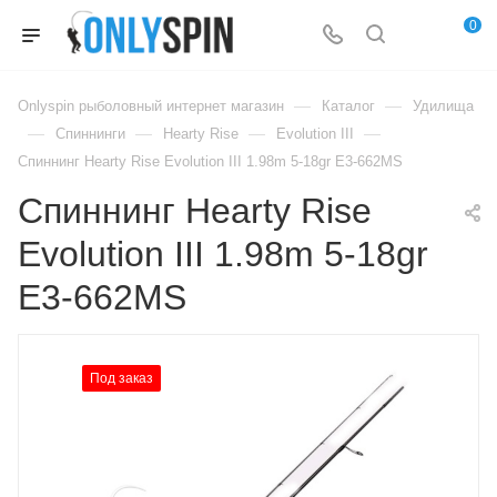
0
—
—
Onlyspin рыболовный интернет магазин
Каталог
Удилища
—
—
—
—
Спиннинги
Hearty Rise
Evolution III
Спиннинг Hearty Rise Evolution III 1.98m 5-18gr E3-662MS
Спиннинг Hearty Rise
Evolution III 1.98m 5-18gr
E3-662MS
Под заказ