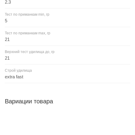
2.3
Тест по приманкам min, гр
5
Тест по приманкам max, гр
21
Верхний тест удилища до, гр
21
Строй удилища
extra fast
Вариации товара