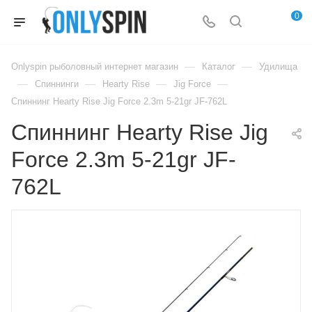
0
—
—
Onlyspin рыболовный интернет магазин
Каталог
Удилища
—
—
—
—
Спиннинги
Hearty Rise
Jig Force
Спиннинг Hearty Rise Jig Force 2.3m 5-21gr JF-762L
Спиннинг Hearty Rise Jig
Force 2.3m 5-21gr JF-
762L