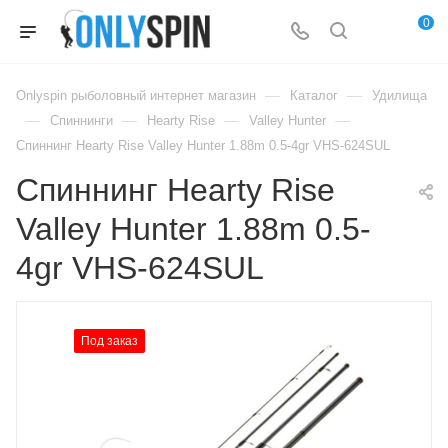
0
—
—
Onlyspin рыболовный интернет магазин
Каталог
Удилища
—
—
—
—
Спиннинги
Hearty Rise
Valley Hunter
Спиннинг Hearty Rise Valley Hunter 1.88m 0.5-4gr VHS-624SUL
Спиннинг Hearty Rise
Valley Hunter 1.88m 0.5-
4gr VHS-624SUL
Под заказ