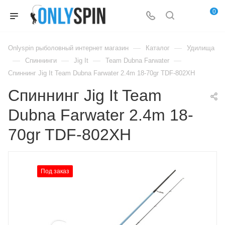
0
—
—
Onlyspin рыболовный интернет магазин
Каталог
Удилища
—
—
—
—
Спиннинги
Jig It
Team Dubna Farwater
Спиннинг Jig It Team Dubna Farwater 2.4m 18-70gr TDF-802XH
Спиннинг Jig It Team
Dubna Farwater 2.4m 18-
70gr TDF-802XH
Под заказ