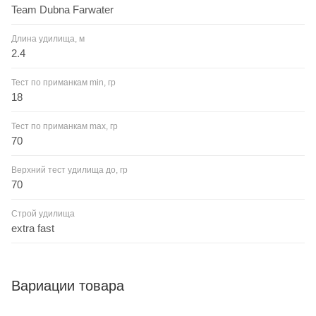
Team Dubna Farwater
Длина удилища, м
2.4
Тест по приманкам min, гр
18
Тест по приманкам max, гр
70
Верхний тест удилища до, гр
70
Строй удилища
extra fast
Вариации товара