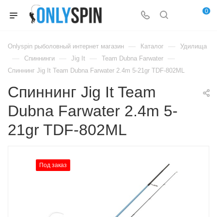
0
—
—
Onlyspin рыболовный интернет магазин
Каталог
Удилища
—
—
—
—
Спиннинги
Jig It
Team Dubna Farwater
Спиннинг Jig It Team Dubna Farwater 2.4m 5-21gr TDF-802ML
Спиннинг Jig It Team
Dubna Farwater 2.4m 5-
21gr TDF-802ML
Под заказ