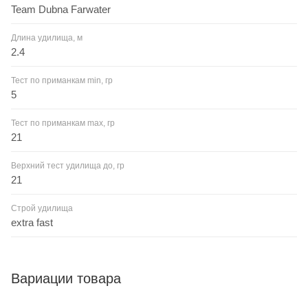
Team Dubna Farwater
Длина удилища, м
2.4
Тест по приманкам min, гр
5
Тест по приманкам max, гр
21
Верхний тест удилища до, гр
21
Строй удилища
extra fast
Вариации товара