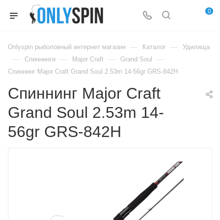
0
—
—
Onlyspin рыболовный интернет магазин
Каталог
Удилища
—
—
—
—
Спиннинги
Major Craft
Grand Soul
Спиннинг Major Craft Grand Soul 2.53m 14-56gr GRS-842H
Спиннинг Major Craft
Grand Soul 2.53m 14-
56gr GRS-842H