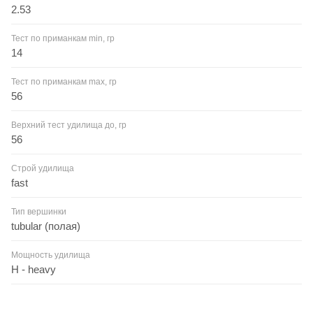
2.53
Тест по приманкам min, гр
14
Тест по приманкам max, гр
56
Верхний тест удилища до, гр
56
Строй удилища
fast
Тип вершинки
tubular (полая)
Мощность удилища
H - heavy