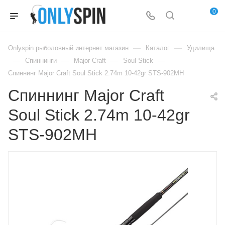
0
—
—
Onlyspin рыболовный интернет магазин
Каталог
Удилища
—
—
—
—
Спиннинги
Major Craft
Soul Stick
Спиннинг Major Craft Soul Stick 2.74m 10-42gr STS-902MH
Спиннинг Major Craft
Soul Stick 2.74m 10-42gr
STS-902MH