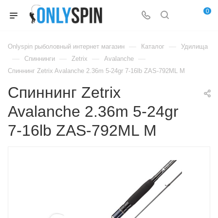
0
—
—
Onlyspin рыболовный интернет магазин
Каталог
Удилища
—
—
—
—
Спиннинги
Zetrix
Avalanche
Спиннинг Zetrix Avalanche 2.36m 5-24gr 7-16lb ZAS-792ML M
Спиннинг Zetrix
Avalanche 2.36m 5-24gr
7-16lb ZAS-792ML M