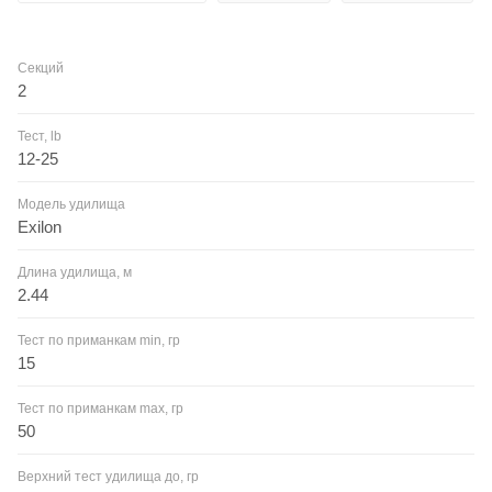
Секций
2
Тест, lb
12-25
Модель удилища
Exilon
Длина удилища, м
2.44
Тест по приманкам min, гр
15
Тест по приманкам max, гр
50
Верхний тест удилища до, гр