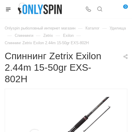
0
—
—
Onlyspin рыболовный интернет магазин
Каталог
Удилища
—
—
—
—
Спиннинги
Zetrix
Exilon
Спиннинг Zetrix Exilon 2.44m 15-50gr EXS-802H
Спиннинг Zetrix Exilon
2.44m 15-50gr EXS-
802H