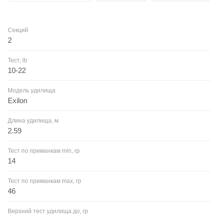
Секций
2
Тест, lb
10-22
Модель удилища
Exilon
Длина удилища, м
2.59
Тест по приманкам min, гр
14
Тест по приманкам max, гр
46
Верхний тест удилища до, гр