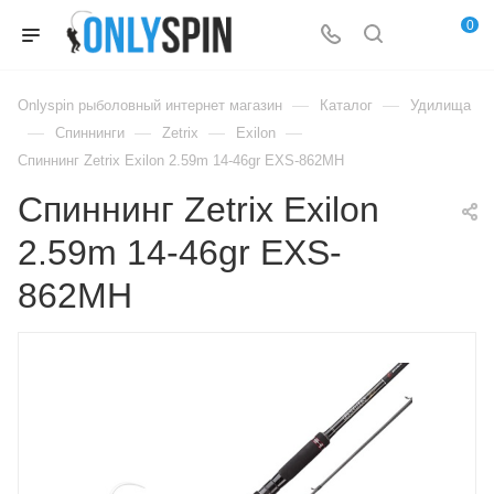
0
—
—
Onlyspin рыболовный интернет магазин
Каталог
Удилища
—
—
—
—
Спиннинги
Zetrix
Exilon
Спиннинг Zetrix Exilon 2.59m 14-46gr EXS-862MH
Спиннинг Zetrix Exilon
2.59m 14-46gr EXS-
862MH