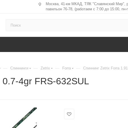
Москва, 41-км МКАД, ТЯК "Славянский Мир", 
павильон 76-78, (работаем с 7:00 до 15:00, пн-п
—
—
—
—
Спиннинги
Zetrix
Forra
Спиннинг Zetrix Forra 1.
m 0.7-4gr FRS-632SUL