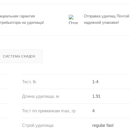
циальная гарантия
Отправка удилищ Почтой
трибьютора на удилища!
надежной упаковке!
СИСТЕМА СКИДОК
Тест, lb
1-4
Длина удилища, м
1.91
Тест по приманкам max, гр
4
Строй удилища
regular fast