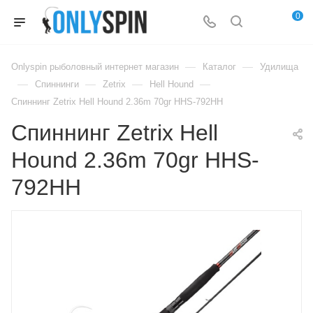
0
—
—
Onlyspin рыболовный интернет магазин
Каталог
Удилища
—
—
—
—
Спиннинги
Zetrix
Hell Hound
Спиннинг Zetrix Hell Hound 2.36m 70gr HHS-792HH
Спиннинг Zetrix Hell
Hound 2.36m 70gr HHS-
792HH