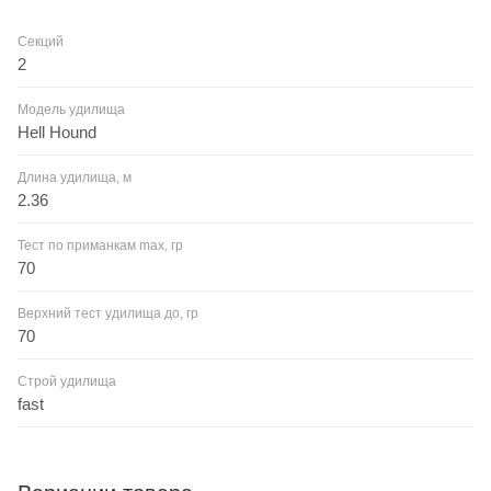
Секций
2
Модель удилища
Hell Hound
Длина удилища, м
2.36
Тест по приманкам max, гр
70
Верхний тест удилища до, гр
70
Строй удилища
fast