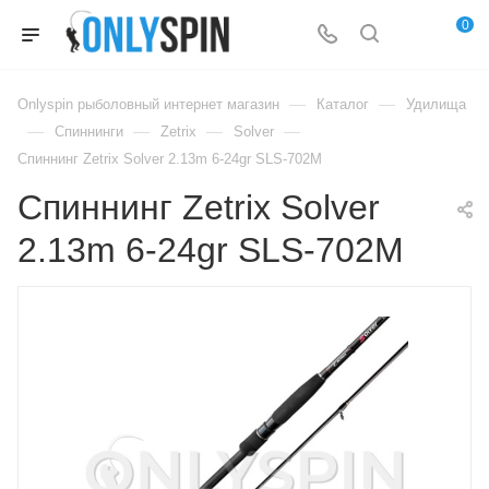
0
—
—
Onlyspin рыболовный интернет магазин
Каталог
Удилища
—
—
—
—
Спиннинги
Zetrix
Solver
Спиннинг Zetrix Solver 2.13m 6-24gr SLS-702M
Спиннинг Zetrix Solver
2.13m 6-24gr SLS-702M