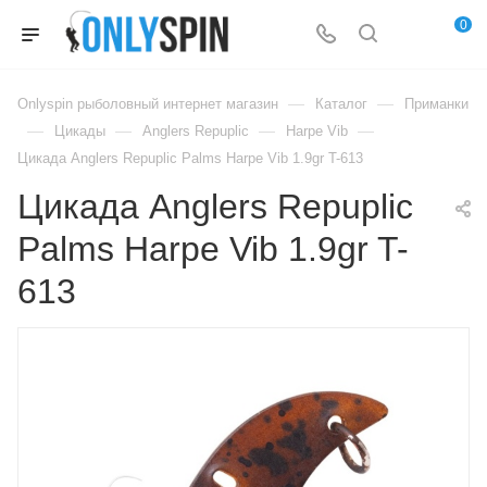
0
—
—
Onlyspin рыболовный интернет магазин
Каталог
Приманки
—
—
—
—
Цикады
Anglers Repuplic
Harpe Vib
Цикада Anglers Repuplic Palms Harpe Vib 1.9gr T-613
Цикада Anglers Repuplic
Palms Harpe Vib 1.9gr T-
613