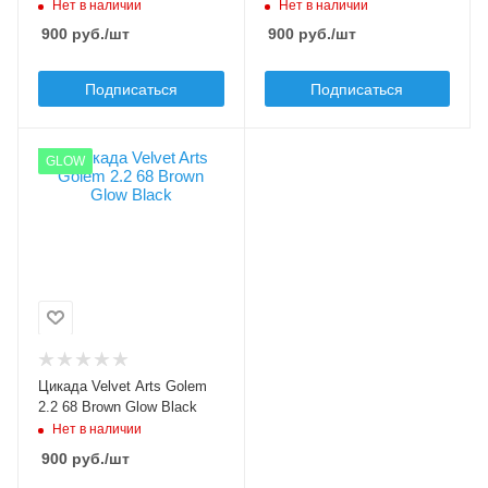
Нет в наличии
Нет в наличии
900
руб.
/шт
900
руб.
/шт
Подписаться
Подписаться
Цвет приманки
GLOW
68 Brown Glow Black
Модель приманки
Golem
Тип приманки
цикада
Длина приманки, мм
24
Вес приманки, гр
Цикада Velvet Arts Golem
2.2
2.2 68 Brown Glow Black
Нет в наличии
900
руб.
/шт