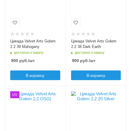
Golem
Golem
Тип приманки
Тип приманки
цикада
цикада
Длина приманки, мм
Длина приманки, мм
24
24
Вес приманки, гр
Вес приманки, гр
Цикада Velvet Arts Golem
Цикада Velvet Arts Golem
2.2
2.2
2.2 39 Mahogany
2.2 38 Dark Earth
доступно к заказу
доступно к заказу
900
руб.
/шт
900
руб.
/шт
В корзину
В корзину
Цвет приманки
Цвет приманки
UV
OS01
20 Silver
Лимитированный цвет
Модель приманки
Да
Golem
Модель приманки
Тип приманки
Golem
цикада