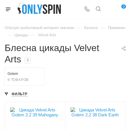
0
—
—
Onlyspin рыболовный интернет магазин
Каталог
Приманки
—
—
Цикады
Velvet Arts
Блесна цикады Velvet
Arts
9
Golem
9 ТОВАРОВ
ФИЛЬТР
Цвет приманки
Цвет приманки
39 Mahogany
38 Dark Earth
Модель приманки
Модель приманки