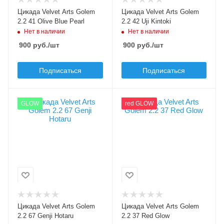
Вес приманки, гр
Вес приманки, гр
Цикада Velvet Arts Golem
Цикада Velvet Arts Golem
2.2
2.2
2.2 41 Olive Blue Pearl
2.2 42 Uji Kintoki
Нет в наличии
Нет в наличии
900
руб.
/шт
900
руб.
/шт
Подписаться
Подписаться
Цвет приманки
Цвет приманки
GLOW
red GLOW
67 Genji Hotaru
37 Red Glow
Модель приманки
Модель приманки
Golem
Golem
Тип приманки
Тип приманки
цикада
цикада
Длина приманки, мм
Длина приманки, мм
24
24
Вес приманки, гр
Вес приманки, гр
Цикада Velvet Arts Golem
Цикада Velvet Arts Golem
2.2
2.2
2.2 67 Genji Hotaru
2.2 37 Red Glow