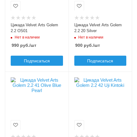
Тип приманки
Длина приманки, мм
цикада
24
Длина приманки, мм
Вес приманки, гр
Цикада Velvet Arts Golem
Цикада Velvet Arts Golem
24
2.2
2.2 OS01
2.2 20 Silver
Нет в наличии
Нет в наличии
Вес приманки, гр
2.2
990
руб.
/шт
900
руб.
/шт
Подписаться
Подписаться
Цвет приманки
Цвет приманки
41 Olive Blue Pearl
42 Uji Kintoki
Модель приманки
Модель приманки
Golem
Golem
Тип приманки
Тип приманки
цикада
цикада
Длина приманки, мм
Длина приманки, мм
24
24