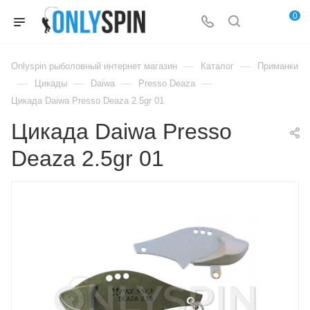
0
—
—
Onlyspin рыболовный интернет магазин
Каталог
Приманки
—
—
—
—
Цикады
Daiwa
Presso Deaza
Цикада Daiwa Presso Deaza 2.5gr 01
Цикада Daiwa Presso
Deaza 2.5gr 01