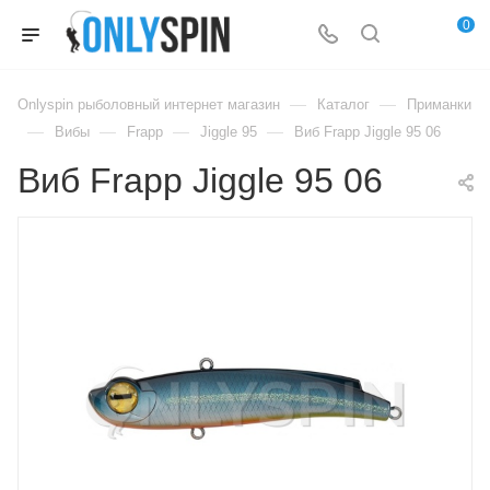
0
—
—
Onlyspin рыболовный интернет магазин
Каталог
Приманки
—
—
—
—
Вибы
Frapp
Jiggle 95
Виб Frapp Jiggle 95 06
Виб Frapp Jiggle 95 06