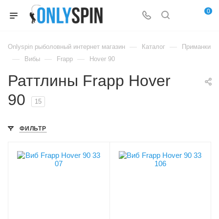
0
—
—
Onlyspin рыболовный интернет магазин
Каталог
Приманки
—
—
—
Вибы
Frapp
Hover 90
Раттлины Frapp Hover
90
15
ФИЛЬТР
В упаковке, шт
В упаковке, шт
1
1
Цвет приманки
Цвет приманки
07
106
Модель приманки
Модель приманки
Hover
Hover