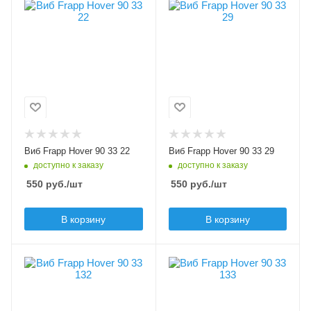
В упаковке, шт
В упаковке, шт
нет
нет
1
1
Цвет приманки
Цвет приманки
22
29
Модель приманки
Модель приманки
Hover
Hover
Тип приманки
Тип приманки
виб, раттлин
виб, раттлин
Длина приманки, мм
Длина приманки, мм
Виб Frapp Hover 90 33 22
Виб Frapp Hover 90 33 29
90
90
доступно к заказу
доступно к заказу
Вес приманки, гр
Вес приманки, гр
550
руб.
/шт
550
руб.
/шт
33
33
Плавучесть
Плавучесть
В корзину
В корзину
sinking (S)
sinking (S)
Шумовой эффект
Шумовой эффект
В упаковке, шт
В упаковке, шт
нет
нет
1
1
Цвет приманки
Цвет приманки