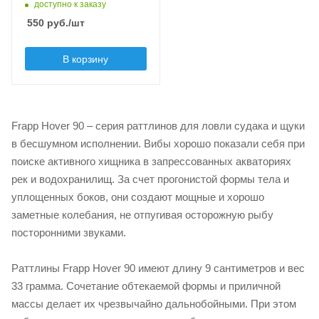
доступно к заказу
Вес приманки, гр
550
руб.
/шт
33
Плавучесть
В корзину
sinking (S)
Шумовой эффект
нет
Frapp Hover 90 – серия раттлинов для ловли судака и щуки
в бесшумном исполнении. Вибы хорошо показали себя при
поиске активного хищника в запрессованных акваториях
рек и водохранилищ. За счет прогонистой формы тела и
уплощенных боков, они создают мощные и хорошо
заметные колебания, не отпугивая осторожную рыбу
посторонними звуками.
Раттлины Frapp Hover 90 имеют длину 9 сантиметров и вес
33 грамма. Сочетание обтекаемой формы и приличной
массы делает их чрезвычайно дальнобойными. При этом