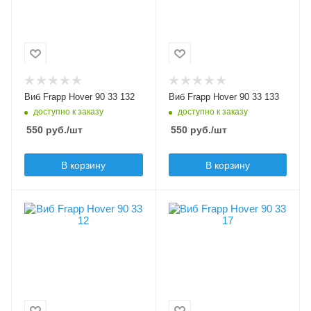
132
133
Модель приманки
Модель приманки
Hover
Hover
Тип приманки
Тип приманки
виб, раттлин
виб, раттлин
Длина приманки, мм
Длина приманки, мм
Виб Frapp Hover 90 33 132
Виб Frapp Hover 90 33 133
90
90
доступно к заказу
доступно к заказу
Вес приманки, гр
Вес приманки, гр
550
руб.
/шт
550
руб.
/шт
33
33
Плавучесть
Плавучесть
В корзину
В корзину
sinking (S)
sinking (S)
Шумовой эффект
Шумовой эффект
В упаковке, шт
В упаковке, шт
нет
нет
1
1
Цвет приманки
Цвет приманки
12
17
Модель приманки
Модель приманки
Hover
Hover