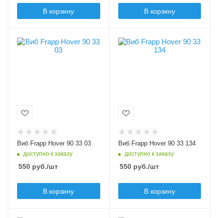
Плавучесть
Плавучесть
В корзину
В корзину
sinking (S)
sinking (S)
Шумовой эффект
Шумовой эффект
В упаковке, шт
В упаковке, шт
нет
нет
1
1
Цвет приманки
Цвет приманки
03
134
Модель приманки
Модель приманки
Hover
Hover
Тип приманки
Тип приманки
виб, раттлин
виб, раттлин
Длина приманки, мм
Длина приманки, мм
Виб Frapp Hover 90 33 03
Виб Frapp Hover 90 33 134
90
90
доступно к заказу
доступно к заказу
Вес приманки, гр
Вес приманки, гр
550
руб.
/шт
550
руб.
/шт
33
33
Плавучесть
Плавучесть
В корзину
В корзину
sinking (S)
sinking (S)
Шумовой эффект
Шумовой эффект