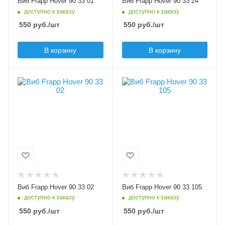
Виб Frapp Hover 90 33 01
Виб Frapp Hover 90 33 24
90
90
доступно к заказу
доступно к заказу
Вес приманки, гр
Вес приманки, гр
550
руб.
/шт
550
руб.
/шт
33
33
Плавучесть
Плавучесть
В корзину
В корзину
sinking (S)
sinking (S)
Шумовой эффект
Шумовой эффект
В упаковке, шт
В упаковке, шт
нет
нет
1
1
Цвет приманки
Цвет приманки
02
105
Модель приманки
Модель приманки
Hover
Hover
Тип приманки
Тип приманки
виб, раттлин
виб, раттлин
Длина приманки, мм
Длина приманки, мм
Виб Frapp Hover 90 33 02
Виб Frapp Hover 90 33 105
90
90
доступно к заказу
доступно к заказу
Вес приманки, гр
Вес приманки, гр
550
руб.
/шт
550
руб.
/шт
33
33