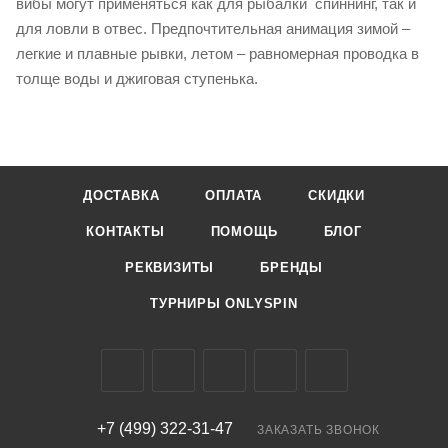
вибы могут применяться как для рыбалки спиннинг, так и
для ловли в отвес. Предпочтительная анимация зимой –
легкие и плавные рывки, летом – равномерная проводка в
толще воды и джиговая ступенька.
ДОСТАВКА
ОПЛАТА
СКИДКИ
КОНТАКТЫ
ПОМОЩЬ
БЛОГ
РЕКВИЗИТЫ
БРЕНДЫ
ТУРНИРЫ ONLYSPIN
+7 (499) 322-31-47
ЗАКАЗАТЬ ЗВОНОК