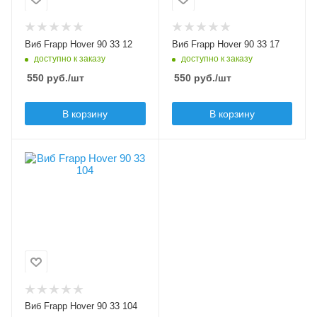
Тип приманки
Тип приманки
виб, раттлин
виб, раттлин
Длина приманки, мм
Длина приманки, мм
Виб Frapp Hover 90 33 12
Виб Frapp Hover 90 33 17
90
90
доступно к заказу
доступно к заказу
Вес приманки, гр
Вес приманки, гр
550
руб.
/шт
550
руб.
/шт
33
33
Плавучесть
Плавучесть
В корзину
В корзину
sinking (S)
sinking (S)
Шумовой эффект
Шумовой эффект
В упаковке, шт
нет
нет
1
Цвет приманки
104
Модель приманки
Hover
Тип приманки
виб, раттлин
Длина приманки, мм
Виб Frapp Hover 90 33 104
90