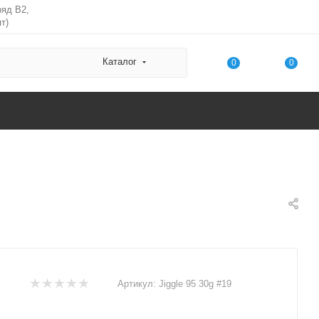
ряд В2,
т)
Каталог
0
0
Артикул:
Jiggle 95 30g #19