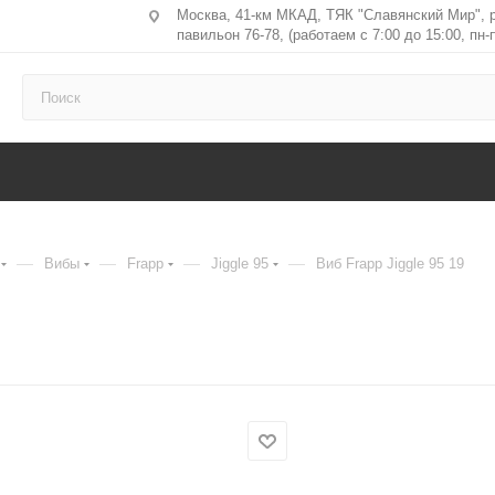
Москва, 41-км МКАД, ТЯК "Славянский Мир", 
павильон 76-78, (работаем с 7:00 до 15:00, пн-п
—
—
—
—
Вибы
Frapp
Jiggle 95
Виб Frapp Jiggle 95 19