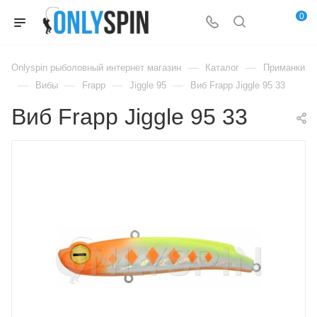
0
—
—
Onlyspin рыболовный интернет магазин
Каталог
Приманки
—
—
—
—
Вибы
Frapp
Jiggle 95
Виб Frapp Jiggle 95 33
Виб Frapp Jiggle 95 33