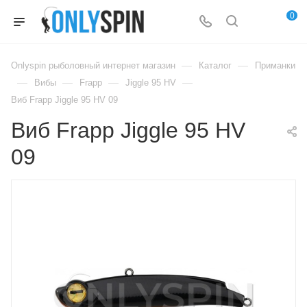
0
—
—
Onlyspin рыболовный интернет магазин
Каталог
Приманки
—
—
—
—
Вибы
Frapp
Jiggle 95 HV
Виб Frapp Jiggle 95 HV 09
Виб Frapp Jiggle 95 HV
09