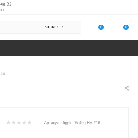
ряд В2,
т)
Каталог
0
0
 16
Артикул:
Jiggle 95 40g HV #16