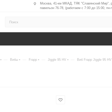
Москва, 41-км МКАД, ТЯК "Славянский Мир", 
павильон 76-78, (работаем с 7:00 до 15:00, пн-п
—
—
—
—
Вибы
Frapp
Jiggle 95 HV
Виб Frapp Jiggle 95 HV