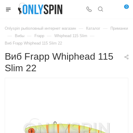
0
—
—
Onlyspin рыболовный интернет магазин
Каталог
Приманки
—
—
—
—
Вибы
Frapp
Whiphead 115 Slim
Виб Frapp Whiphead 115 Slim 22
Виб Frapp Whiphead 115
Slim 22