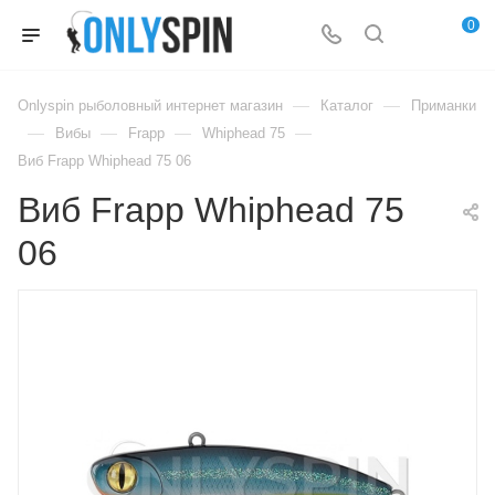
0
—
—
Onlyspin рыболовный интернет магазин
Каталог
Приманки
—
—
—
—
Вибы
Frapp
Whiphead 75
Виб Frapp Whiphead 75 06
Виб Frapp Whiphead 75
06