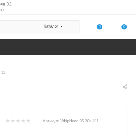
ряд В2,
т)
Каталог
0
0
 11
Артикул:
WhipHead 95 30g #11