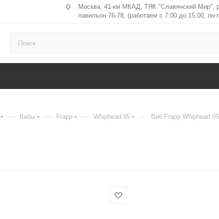
Москва, 41-км МКАД, ТЯК "Славянский Мир", 
павильон 76-78, (работаем с 7:00 до 15:00, пн-п
—
—
—
—
Вибы
Frapp
Whiphead 95
Виб Frapp Whiphead 95