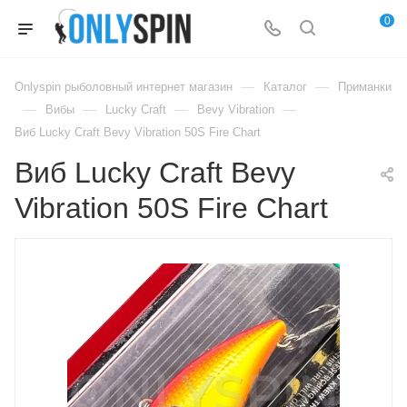
0
—
—
Onlyspin рыболовный интернет магазин
Каталог
Приманки
—
—
—
—
Вибы
Lucky Craft
Bevy Vibration
Виб Lucky Craft Bevy Vibration 50S Fire Chart
Виб Lucky Craft Bevy
Vibration 50S Fire Chart