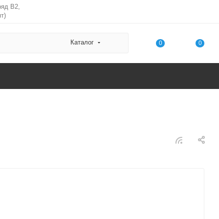
ряд В2,
т)
Каталог
0
0