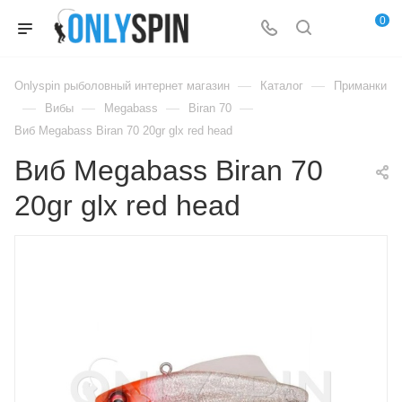
0
—
—
Onlyspin рыболовный интернет магазин
Каталог
Приманки
—
—
—
—
Вибы
Megabass
Biran 70
Виб Megabass Biran 70 20gr glx red head
Виб Megabass Biran 70
20gr glx red head