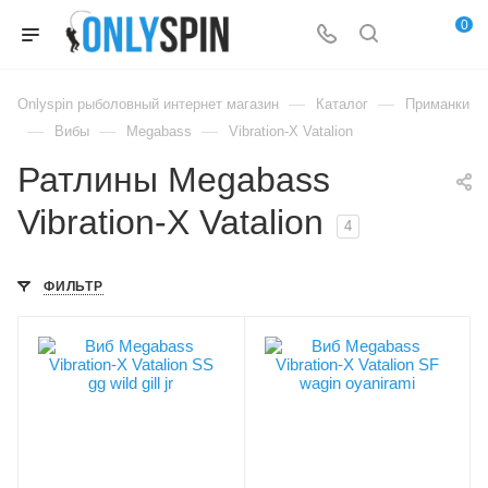
0
—
—
Onlyspin рыболовный интернет магазин
Каталог
Приманки
—
—
—
Вибы
Megabass
Vibration-X Vatalion
Ратлины Megabass
Vibration-X Vatalion
4
ФИЛЬТР
Цвет приманки
Цвет приманки
gg wild gill jr
wagin oyanirami
Модель приманки
Модель приманки
Vibration-X Vatalion
Vibration-X Vatalion
SS
SF
Тип приманки
Тип приманки