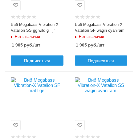
виб, раттлин
виб, раттлин
Длина приманки, мм
Длина приманки, мм
71
71
Виб Megabass Vibration-X
Виб Megabass Vibration-X
Вес приманки, гр
Вес приманки, гр
Vatalion SS gg wild gill jr
Vatalion SF wagin oyanirami
10.5
10.5
Нет в наличии
Нет в наличии
1 905
руб.
/шт
1 905
руб.
/шт
Плавучесть
Плавучесть
slow sinking (SS)
slow floating (SF)
Подписаться
Подписаться
Заглубление max, м
Заглубление min, м
1.5
0.5
Шумовой эффект
Заглубление max, м
Цвет приманки
Цвет приманки
да
1
mat tiger
wagin oyanirami
Шумовой эффект
Модель приманки
Модель приманки
да
Vibration-X Vatalion
Vibration-X Vatalion
SF
SS
Тип приманки
Тип приманки
виб, раттлин
виб, раттлин
Длина приманки, мм
Длина приманки, мм