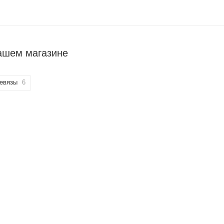
нашем магазине
левязы
6