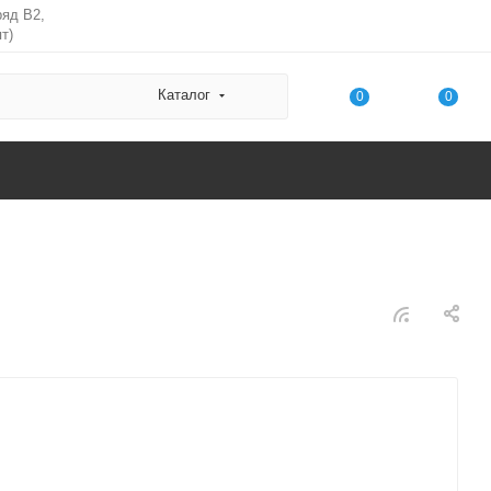
ряд В2,
т)
Каталог
0
0