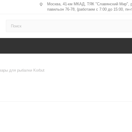
Москва, 41-км МКАД, ТЯК "Славянский Мир", 
павильон 76-78, (работаем с 7:00 до 15:00, пн-п
вары для рыбалки Korbut