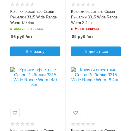
Крючков в упаковке
Крючков в упаковке
4
4
Крючки офсетные Сезон
Крючки офсетные Сезон
Цвет крючка
Цвет крючка
Рыбалки 3315 Wide Range
Рыбалки 3315 Wide Range
черный
черный
Worm 1/0 4шт
Worm 2 4шт
доступно к заказу
Нет в наличии
Бородка
Бородка
96
руб.
/шт
85
руб.
/шт
с бородкой
с бородкой
В корзину
Подписаться
Особенности крючка
Особенности крючка
увеличенное ушко
увеличенное ушко
Модель крючков
Модель крючков
Сезон Рыбалки
Сезон Рыбалки
3315
3315
Размер крючка
Размер крючка
4/0
8
Крючков в упаковке
Крючков в упаковке
3
4
Крючки офсетные Сезон
Крючки офсетные Сезон