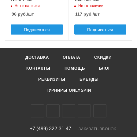
Нет в наличии
Нет в наличии
Бородка
Бородка
96
руб.
/шт
117
руб.
/шт
с бородкой
с бородкой
Подписаться
Подписаться
ДОСТАВКА
ОПЛАТА
СКИДКИ
КОНТАКТЫ
ПОМОЩЬ
БЛОГ
РЕКВИЗИТЫ
БРЕНДЫ
ТУРНИРЫ ONLYSPIN
+7 (499) 322-31-47
ЗАКАЗАТЬ ЗВОНОК