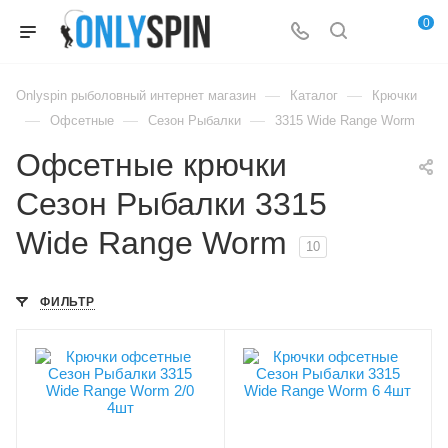
0
—
—
Onlyspin рыболовный интернет магазин
Каталог
Крючки
—
—
—
Офсетные
Сезон Рыбалки
3315 Wide Range Worm
Офсетные крючки
Сезон Рыбалки 3315
Wide Range Worm
10
ФИЛЬТР
Особенности крючка
Особенности крючка
увеличенное ушко
увеличенное ушко
Модель крючков
Модель крючков
Сезон Рыбалки
Сезон Рыбалки