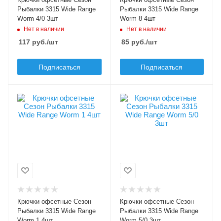
Цвет крючка
Цвет крючка
Рыбалки 3315 Wide Range
Рыбалки 3315 Wide Range
черный
черный
Worm 4/0 3шт
Worm 8 4шт
Нет в наличии
Нет в наличии
Бородка
Бородка
117
руб.
/шт
85
руб.
/шт
с бородкой
с бородкой
Подписаться
Подписаться
Особенности крючка
Особенности крючка
увеличенное ушко
увеличенное ушко
Модель крючков
Модель крючков
Сезон Рыбалки
Сезон Рыбалки
3315
3315
Размер крючка
Размер крючка
1
5/0
Крючков в упаковке
Крючков в упаковке
4
3
Крючки офсетные Сезон
Крючки офсетные Сезон
Цвет крючка
Цвет крючка
Рыбалки 3315 Wide Range
Рыбалки 3315 Wide Range
черный
черный
Worm 1 4шт
Worm 5/0 3шт