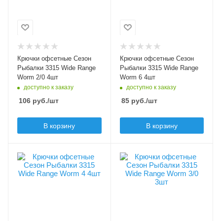
3315
3315
Размер крючка
Размер крючка
2/0
6
Крючков в упаковке
Крючков в упаковке
4
4
Крючки офсетные Сезон
Крючки офсетные Сезон
Цвет крючка
Цвет крючка
Рыбалки 3315 Wide Range
Рыбалки 3315 Wide Range
черный
черный
Worm 2/0 4шт
Worm 6 4шт
доступно к заказу
доступно к заказу
Бородка
Бородка
106
руб.
/шт
85
руб.
/шт
с бородкой
с бородкой
В корзину
В корзину
Особенности крючка
Особенности крючка
увеличенное ушко
увеличенное ушко
Модель крючков
Модель крючков
Сезон Рыбалки
Сезон Рыбалки
3315
3315
Размер крючка
Размер крючка