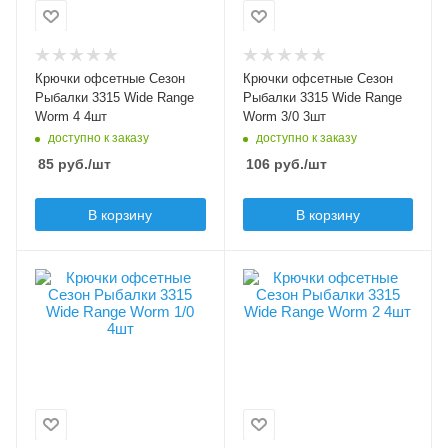
4
3/0
Крючков в упаковке
Крючков в упаковке
4
3
Крючки офсетные Сезон
Крючки офсетные Сезон
Цвет крючка
Цвет крючка
Рыбалки 3315 Wide Range
Рыбалки 3315 Wide Range
черный
черный
Worm 4 4шт
Worm 3/0 3шт
доступно к заказу
доступно к заказу
Бородка
Бородка
85
руб.
/шт
106
руб.
/шт
с бородкой
с бородкой
В корзину
В корзину
Особенности крючка
Особенности крючка
увеличенное ушко
увеличенное ушко
Модель крючков
Модель крючков
Сезон Рыбалки
Сезон Рыбалки
3315
3315
Размер крючка
Размер крючка
1/0
2