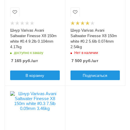
Диаметр лески, мм
Диаметр лески, мм
0.104
0.074
Разрывная нагрузка
Разрывная нагрузка
лески, кг
лески, кг
Шнур Varivas Avani
Шнур Varivas Avani
4.17
2.54
Saltwater Finesse X8 150m
Saltwater Finesse X8 150m
Разрывная нагрузка
Разрывная нагрузка
white #0.4 9.2lb 0.104mm
white #0.2 5.6lb 0.074mm
лески, lb
лески, lb
4.17kg
2.54kg
9.2
5.6
доступно к заказу
Нет в наличии
7 165
руб.
/шт
7 500
руб.
/шт
Размотка лески, м
Размотка лески, м
150
150
В корзину
Подписаться
Нитей плетения
Нитей плетения
8
8
Цвет лески
Цвет лески
Модель шнура, лески
белый
белый
Avani Saltwater
Finesse X8
Диаметр лески, PE
0.3
Диаметр лески, мм