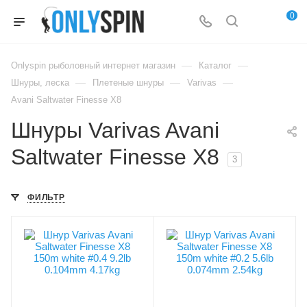
0
—
—
Onlyspin рыболовный интернет магазин
Каталог
—
—
—
Шнуры, леска
Плетеные шнуры
Varivas
Avani Saltwater Finesse X8
Шнуры Varivas Avani
Saltwater Finesse X8
3
ФИЛЬТР
Модель шнура, лески
Модель шнура, лески
Avani Saltwater
Avani Saltwater
Finesse X8
Finesse X8
Диаметр лески, PE
Диаметр лески, PE
0.4
0.2