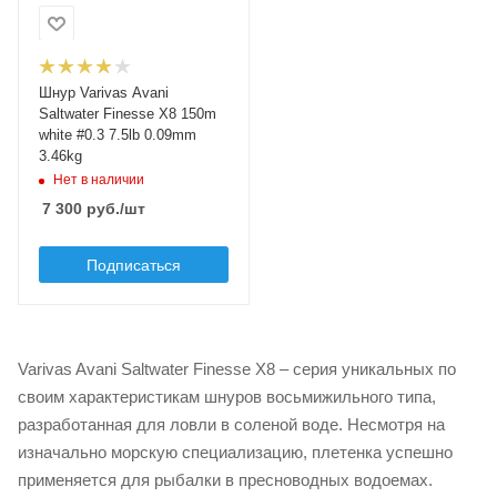
0.09
Разрывная нагрузка
лески, кг
Шнур Varivas Avani
3.46
Saltwater Finesse X8 150m
Разрывная нагрузка
white #0.3 7.5lb 0.09mm
лески, lb
3.46kg
7.5
Нет в наличии
7 300
руб.
/шт
Размотка лески, м
150
Подписаться
Нитей плетения
8
Цвет лески
белый
Varivas Avani Saltwater Finesse X8 – серия уникальных по
своим характеристикам шнуров восьмижильного типа,
разработанная для ловли в соленой воде. Несмотря на
изначально морскую специализацию, плетенка успешно
применяется для рыбалки в пресноводных водоемах.