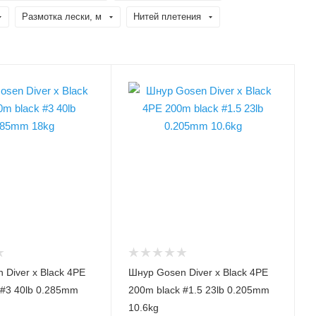
Размотка лески, м
Нитей плетения
, лески
Модель шнура, лески
ck 4PE
Diver x Black 4PE
и, PE
Диаметр лески, PE
1.5
и, мм
Диаметр лески, мм
0.205
грузка
Разрывная нагрузка
лески, кг
10.6
грузка
Разрывная нагрузка
лески, lb
 Diver x Black 4PE
Шнур Gosen Diver x Black 4PE
23
 #3 40lb 0.285mm
200m black #1.5 23lb 0.205mm
ки, м
Размотка лески, м
10.6kg
200