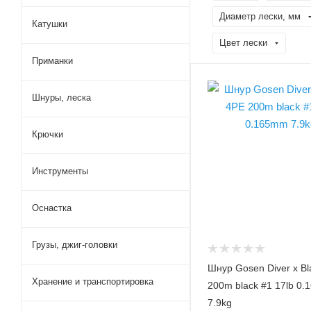
Диаметр лески, мм
Катушки
Цвет лески
Приманки
Модель шнура, лески
Шнуры, леска
Diver x Black 4PE
Диаметр лески, PE
Крючки
1
Диаметр лески, мм
0.165
Инструменты
Разрывная нагрузка
лески, кг
Оснастка
7.9
Разрывная нагрузка
Грузы, джиг-головки
лески, lb
Шнур Gosen Diver x Bl
17
Хранение и транспортировка
200m black #1 17lb 0
Размотка лески, м
7.9kg
200