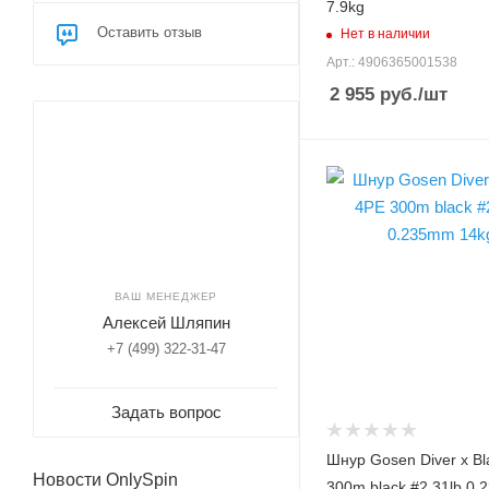
7.9kg
300
Оставить отзыв
Нет в наличии
Нитей плетения
Арт.: 4906365001538
4
2 955
руб.
/шт
Цвет лески
черный
Модель шнура, лески
Diver x Black 4PE
Диаметр лески, PE
2
Диаметр лески, мм
ВАШ МЕНЕДЖЕР
0.235
Алексей Шляпин
Разрывная нагрузка
+7 (499) 322-31-47
лески, кг
14
Задать вопрос
Разрывная нагрузка
лески, lb
Шнур Gosen Diver x Bl
31
Новости OnlySpin
300m black #2 31lb 0