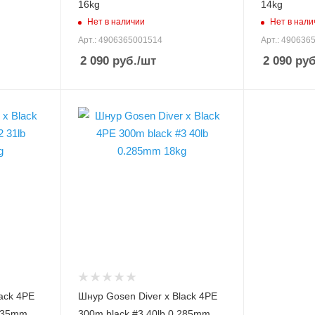
16kg
14kg
200
200
Нет в наличии
Нет в нали
Нитей плетения
Нитей плете
Арт.: 4906365001514
Арт.: 490636
4
4
2 090
руб.
/шт
2 090
руб
Цвет лески
Цвет лески
черный
черный
Модель шнура, лески
Diver x Black 4PE
Диаметр лески, PE
3
Диаметр лески, мм
0.285
Разрывная нагрузка
лески, кг
18
Разрывная нагрузка
лески, lb
ack 4PE
Шнур Gosen Diver x Black 4PE
40
.235mm
300m black #3 40lb 0.285mm