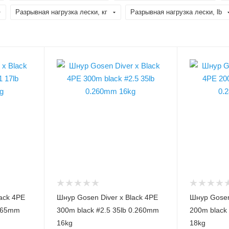
Разрывная нагрузка лески, кг
Разрывная нагрузка лески, lb
Модель шнура, лески
Модель шнура
Diver x Black 4PE
Diver x Bla
Диаметр лески, PE
Диаметр леск
2.5
3
Диаметр лески, мм
Диаметр леск
0.260
0.285
Разрывная нагрузка
Разрывная на
лески, кг
лески, кг
16
18
Разрывная нагрузка
Разрывная на
лески, lb
лески, lb
ack 4PE
Шнур Gosen Diver x Black 4PE
Шнур Gosen
35
40
.165mm
300m black #2.5 35lb 0.260mm
200m black
Размотка лески, м
Размотка лес
16kg
18kg
300
200