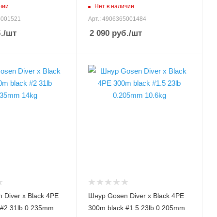
чии
Нет в наличии
ния
Нитей плетения
5001521
Арт.: 4906365001484
4
.
/шт
2 090
руб.
/шт
Цвет лески
черный
, лески
Модель шнура, лески
ck 4PE
Diver x Black 4PE
и, PE
Диаметр лески, PE
1.5
и, мм
Диаметр лески, мм
0.205
грузка
Разрывная нагрузка
лески, кг
10.6
грузка
Разрывная нагрузка
лески, lb
 Diver x Black 4PE
Шнур Gosen Diver x Black 4PE
23
 #2 31lb 0.235mm
300m black #1.5 23lb 0.205mm
ки, м
Размотка лески, м