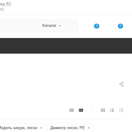
ряд В2,
т)
Каталог
0
0
одель шнура, лески
Диаметр лески, PE