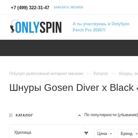
+7 (499) 322-31-47
ЗАКАЗАТЬ ЗВОНОК
А ты участвуешь в OnlySpin
Perch Pro 2026?!
—
—
Onlyspin рыболовный интернет магазин
Каталог
Шнуры, л
Шнуры Gosen Diver x Black
По популярности (убывание)
КАТАЛОГ
Удилища
Цена
Бренд