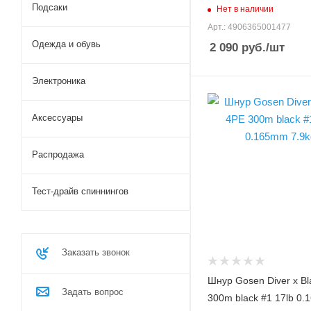
Подсаки
Нет в наличии
Нитей плетения
Арт.: 4906365001477
4
Одежда и обувь
2 090
руб.
/шт
Цвет лески
черный
Электроника
Модель шнура, лески
Diver x Black 4PE
Аксессуары
Диаметр лески, PE
1
Распродажа
Диаметр лески, мм
0.165
Тест-драйв спиннингов
Разрывная нагрузка
лески, кг
7.9
Заказать звонок
Разрывная нагрузка
лески, lb
Шнур Gosen Diver x Bl
17
Задать вопрос
300m black #1 17lb 0
Размотка лески, м