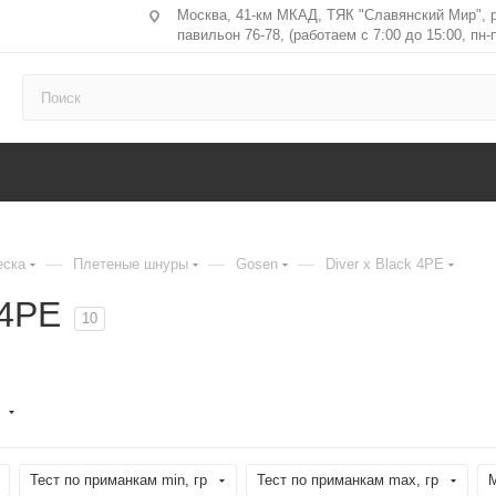
Москва, 41-км МКАД, ТЯК "Славянский Мир", 
павильон 76-78, (работаем с 7:00 до 15:00, пн-п
—
—
—
еска
Плетеные шнуры
Gosen
Diver x Black 4PE
 4PE
10
Тест по приманкам min, гр
Тест по приманкам max, гр
М