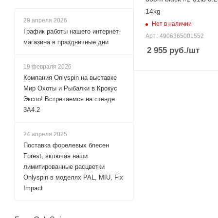
Размотка лески, м
14kg
300
29 апреля 2026
Нет в наличии
Нитей плетения
График работы нашего интернет-
Арт.: 4906365001552
4
магазина в праздничные дни
2 955
руб.
/шт
Цвет лески
черный
19 февраля 2026
Компания Onlyspin на выставке
Мир Охоты и Рыбалки в Крокус
Экспо! Встречаемся на стенде
3А4.2
24 апреля 2025
Поставка форелевых блесен
Forest, включая наши
лимитированные расцветки
Onlyspin в моделях PAL, MIU, Fix
Impact