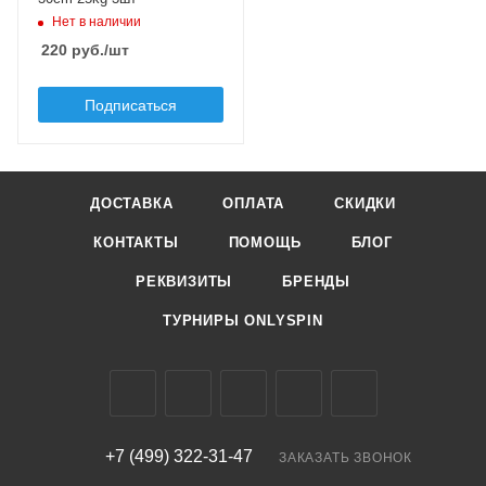
Нет в наличии
Материал
220
руб.
/шт
флюорокарбон
Подписаться
ДОСТАВКА
ОПЛАТА
СКИДКИ
КОНТАКТЫ
ПОМОЩЬ
БЛОГ
РЕКВИЗИТЫ
БРЕНДЫ
ТУРНИРЫ ONLYSPIN
+7 (499) 322-31-47
ЗАКАЗАТЬ ЗВОНОК