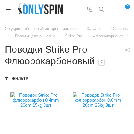
0
—
—
Onlyspin рыболовный интернет магазин
Каталог
Оснастка
—
—
—
Поводки для рыбалки
Strike Pro
Флюорокарбоновый
Поводки Strike Pro
Флюорокарбоновый
7
ФИЛЬТР
В упаковке, шт
В упаковке, шт
3
3
Модель оснастки
Модель оснастки
Strike Pro
Strike Pro
флюорокарбон
флюорокарбон
Длина, см
Длина, см