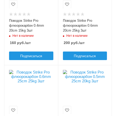
20
20
Диаметр, мм
Диаметр, мм
0.4
0.6
Поводок Strike Pro
Поводок Strike Pro
Разрывная нагрузка, кг
Разрывная нагрузка, кг
флюорокарбон 0.4mm
флюорокарбон 0.6mm
15
25
20cm 15kg 3шт
20cm 25kg 3шт
Нет в наличии
Нет в наличии
Материал
Материал
160
руб.
/шт
200
руб.
/шт
флюорокарбон
флюорокарбон
Подписаться
Подписаться
В упаковке, шт
В упаковке, шт
3
3
Модель оснастки
Модель оснастки
Strike Pro
Strike Pro
флюорокарбон
флюорокарбон
Длина, см
Длина, см
25
25