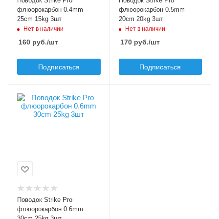
Поводок Strike Pro
Поводок Strike Pro
Разрывная нагрузка, кг
Разрывная нагрузка, кг
флюорокарбон 0.4mm
флюорокарбон 0.5mm
15
20
25cm 15kg 3шт
20cm 20kg 3шт
Нет в наличии
Нет в наличии
Материал
Материал
160
руб.
/шт
170
руб.
/шт
флюорокарбон
флюорокарбон
Подписаться
Подписаться
В упаковке, шт
3
Модель оснастки
Strike Pro
флюорокарбон
Длина, см
30
Диаметр, мм
0.6
Поводок Strike Pro
Разрывная нагрузка, кг
флюорокарбон 0.6mm
25
30cm 25kg 3шт