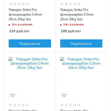
Диаметр, мм
Диаметр, мм
0.6
0.5
Поводок Strike Pro
Поводок Strike Pro
Разрывная нагрузка, кг
Разрывная нагрузка, кг
флюорокарбон 0.6mm
флюорокарбон 0.5mm
25
20
25cm 25kg 3шт
25cm 20kg 3шт
Нет в наличии
Нет в наличии
Материал
Материал
210
руб.
/шт
180
руб.
/шт
флюорокарбон
флюорокарбон
Подписаться
Подписаться
В упаковке, шт
В упаковке, шт
3
3
Модель оснастки
Модель оснастки
Strike Pro
Strike Pro
флюорокарбон
флюорокарбон
Длина, см
Длина, см
25
20
Диаметр, мм
Диаметр, мм
0.4
0.5