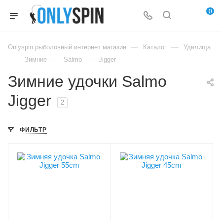
0
—
—
Onlyspin рыболовный интернет магазин
Каталог
Удилища
—
—
—
Зимние
Salmo
Jigger
Зимние удочки Salmo
Jigger
2
ФИЛЬТР
Вес удилища, гр
Вес удилища, гр
39
35
Секций
Секций
1
1
Транспортировочная
Транспортировочная
длина, см
длина, см