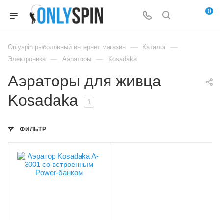
0
—
—
Onlyspin рыболовный интернет магазин
Каталог
—
—
Электроника
Аэраторы
Kosadaka
Аэраторы для живца
Kosadaka
1
ФИЛЬТР