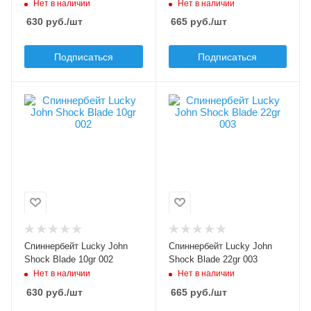
Нет в наличии
Нет в наличии
630
руб.
/шт
665
руб.
/шт
Подписаться
Подписаться
В упаковке, шт
В упаковке, шт
1
1
Цвет приманки
Цвет приманки
002
003
Модель приманки
Модель приманки
Shock Blade
Shock Blade
Тип приманки
Тип приманки
спиннербейт
спиннербейт
Вес приманки, гр
Вес приманки, гр
Спиннербейт Lucky John
Спиннербейт Lucky John
10
22
Shock Blade 10gr 002
Shock Blade 22gr 003
Нет в наличии
Нет в наличии
630
руб.
/шт
665
руб.
/шт