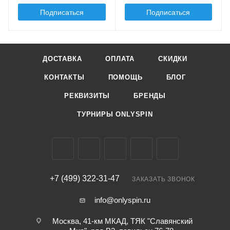
Подписаться
Подписаться
ДОСТАВКА
ОПЛАТА
СКИДКИ
КОНТАКТЫ
ПОМОЩЬ
БЛОГ
РЕКВИЗИТЫ
БРЕНДЫ
ТУРНИРЫ ONLYSPIN
+7 (499) 322-31-47
ЗАКАЗАТЬ ЗВОНОК
info@onlyspin.ru
Москва, 41-км МКАД, ТЯК "Славянский