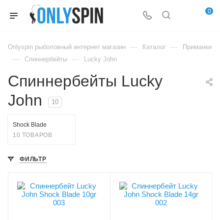
0
—
—
Onlyspin рыболовный интернет магазин
Каталог
Приманки
—
—
Спиннербейты
Lucky John
Спиннербейты Lucky
John
10
Shock Blade
10 ТОВАРОВ
ФИЛЬТР
В упаковке, шт
В упаковке, шт
1
1
Цвет приманки
Цвет приманки