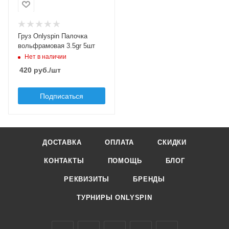
Вес груза, гр
3.5
Материал груза
Груз Onlyspin Палочка
вольфрам
вольфрамовая 3.5gr 5шт
Цвет груза
Нет в наличии
стальной
420
руб.
/шт
Подписаться
ДОСТАВКА
ОПЛАТА
СКИДКИ
КОНТАКТЫ
ПОМОЩЬ
БЛОГ
РЕКВИЗИТЫ
БРЕНДЫ
ТУРНИРЫ ONLYSPIN