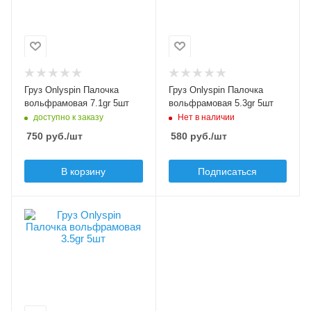
Onlyspin Палочка
Onlyspin Палочка
вольфрам
вольфрам
Вес груза, гр
Вес груза, гр
7.1
5.3
Материал груза
Материал груза
Груз Onlyspin Палочка
Груз Onlyspin Палочка
вольфрам
вольфрам
вольфрамовая 7.1gr 5шт
вольфрамовая 5.3gr 5шт
Цвет груза
Цвет груза
доступно к заказу
Нет в наличии
стальной
стальной
750
руб.
/шт
580
руб.
/шт
В корзину
Подписаться
Грузов в упаковке, шт
5
Модель груза, джиг-
головки
Onlyspin Палочка
вольфрам