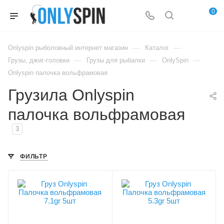
0
—
—
Onlyspin рыболовный интернет магазин
Каталог
—
—
—
Грузы, джиг-головки
Грузы для рыбалки
OnlySpin
Onlyspin палочка вольфрамовая
Грузила Onlyspin
палочка вольфрамовая
3
ФИЛЬТР
Грузов в упаковке, шт
Грузов в упаковке, шт
5
5
Модель груза, джиг-
Модель груза, джиг-
головки
головки