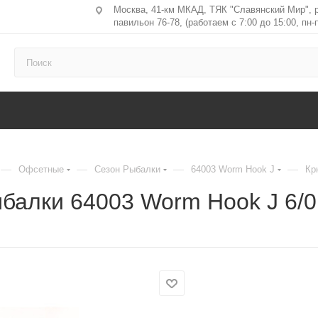
Москва, 41-км МКАД, ТЯК "Славянский Мир", 
павильон 76-78, (работаем с 7:00 до 15:00, пн-п
—
—
—
—
Офсетные
Сезон Рыбалки
64003 Worm Hook J
Кр
балки 64003 Worm Hook J 6/0