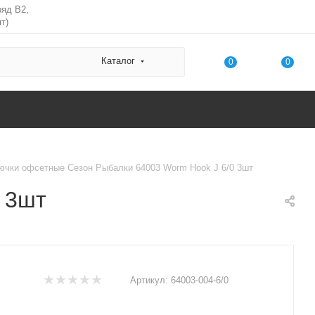
ряд В2,
т)
Каталог
0
0
ючки офсетные Сезон Рыбалки 64003 Worm Hook J 6/0 3шт
 3шт
Артикул:
64003-004-6/0