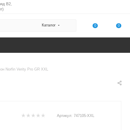
ряд В2,
т)
Каталог
0
0
н Norfin Verity Pro GR XXL
Артикул:
747105-XXL