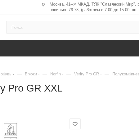
Москва, 41-км МКАД, ТЯК "Славянский Мир", 
павильон 76-78, (работаем с 7:00 до 15:00, пн-п
—
—
—
—
 обувь
Брюки
Norfin
Verity Pro GR
Полукомбинезо
ty Pro GR XXL