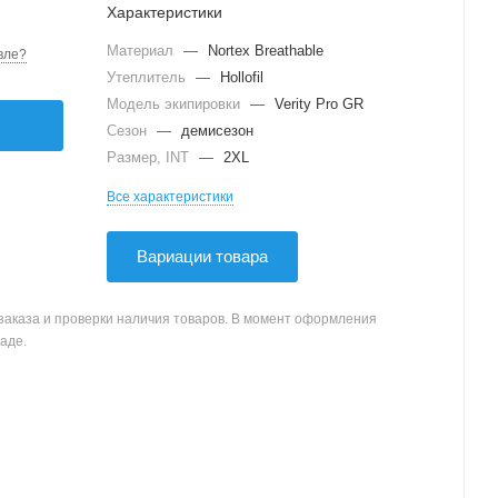
Характеристики
Материал
—
Nortex Breathable
вле?
Утеплитель
—
Hollofil
Модель экипировки
—
Verity Pro GR
Сезон
—
демисезон
Размер, INT
—
2XL
Все характеристики
Вариации товара
заказа и проверки наличия товаров. В момент оформления
аде.